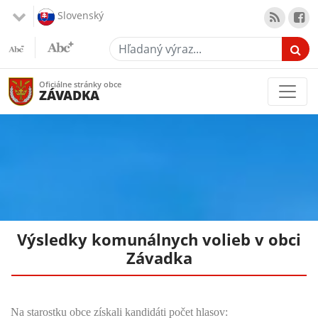
Slovenský
Hľadaný výraz...
Oficiálne stránky obce
ZÁVADKA
Výsledky komunálnych volieb v obci
Závadka
Na starostku obce získali kandidáti počet hlasov: