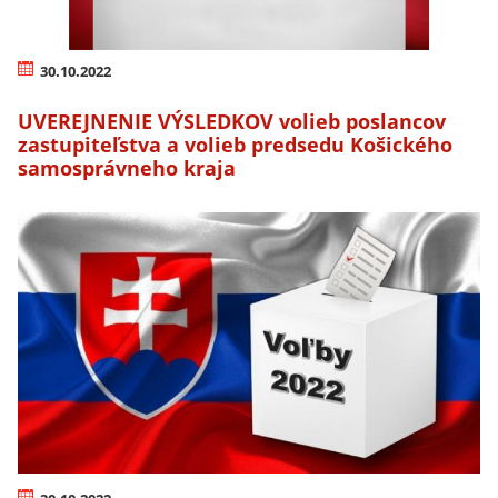
30.10.2022
UVEREJNENIE VÝSLEDKOV volieb poslancov
zastupiteľstva a volieb predsedu Košického
samosprávneho kraja