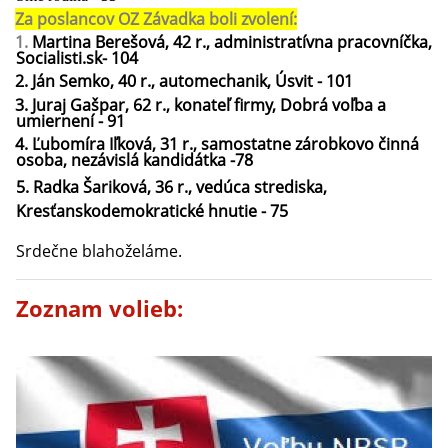
Za poslancov OZ Závadka boli zvolení:
1.
Martina Berešová, 42 r., administratívna pracovníčka,
Socialisti.sk- 104
2. Ján Semko, 40 r., automechanik, Úsvit - 101
3. Juraj Gašpar, 62 r., konateľ firmy, Dobrá voľba a
umiernení - 91
4. Ľubomíra Iľková, 31 r., samostatne zárobkovo činná
osoba, nezávislá kandidátka -78
5. Radka Šariková, 36 r., vedúca strediska,
Kresťanskodemokratické hnutie - 75
Srdečne blahoželáme.
Zoznam volieb: