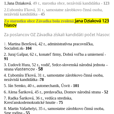
1.
Jana Dziaková
, 49 r., starostka obce, nezávislá kandidátka -
123
2.Ľubomíra Iľková, 31 r., samostatne zárobkovo činná osoba,
nezávislá kandidátka -
45
Jana Dziaková 123
Za starostku obce Závadka bola zvolená
hlasov
Za poslancov OZ Závadka získali kandidáti
počet hlasov:
1.
Martina Berešová, 42 r., administratívna pracovníčka,
Socialisti.sk-
104
2. Juraj Gašpar, 62 r., konateľ firmy, Dobrá voľba a umiernení -
91
3. Ľudovít Hura, 52 r., vodič, Srdce-slovenská národná jednota –
vlastencov -
58
strana
4. Ľubomíra Iľková, 31 r., samostatne zárobkovo činná osoba,
nezávislá kandidátka -
78
5. Ján Semko, 40 r., automechanik, Úsvit -
101
6. Alena Šariková, 45 r., predavačka, Domov národná strana -
52
7. Radka Šariková, 36 r., vedúca strediska,
Kresťanskodemokratické hnutie -
75
8. Martin Vašarhelyi, 35 r., samostatne zárobkovo činná osoba,
Sme rodina -
55