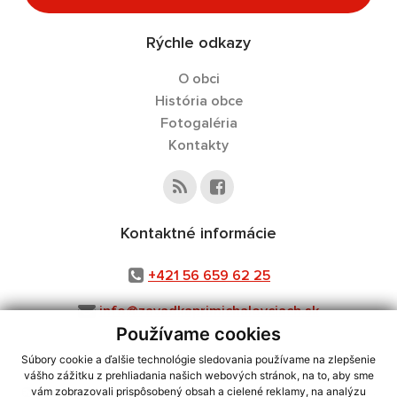
Rýchle odkazy
O obci
História obce
Fotogaléria
Kontakty
Kontaktné informácie
+421 56 659 62 25
info@zavadkaprimichalovciach.sk
Používame cookies
Súbory cookie a ďalšie technológie sledovania používame na zlepšenie
vášho zážitku z prehliadania našich webových stránok, na to, aby sme
využite možnosť získavania aktuálnych informácií s využitím RSS
,
vám zobrazovali prispôsobený obsah a cielené reklamy, na analýzu