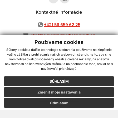
Kontaktné informácie
+421 56 659 62 25
info@zavadkaprimichalovciach.sk
Používame cookies
Súbory cookie a ďalšie technológie sledovania používame na zlepšenie
vášho zážitku z prehliadania našich webových stránok, na to, aby sme
využite možnosť získavania aktuálnych informácií s využitím RSS
,
vám zobrazovali prispôsobený obsah a cielené reklamy, na analýzu
CMS systém (redakčný) systém ECHELON 2,
Mapa stránok
,
web portál
,
návštevnosti našich webových stránok a na pochopenie toho, odkiaľ naši
návštevníci prichádzajú.
webhosting
,
webex.digital, s.r.o.
,
domény
,
registrácia domény
,
spoločnosť webex.digital, s.r.o.
,
technický prevádzkovateľ
SÚHLASÍM
Posledná aktualizácia:
03.08.2026
Zmeniť moje nastavenia
Vytlačiť stránku
|
Vyhlásenie o prístupnosti
Autorské práva
|
Cookies
Odmietam
webdesign
|