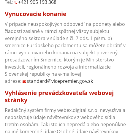
Tel.:
+421 905 193 368
Vynucovacie konanie
V prípade neuspokojivých odpovedí na podnety alebo
žiadosti zaslané v rámci spätnej väzby subjektu
verejného sektora v súlade s čl. 7 ods. 1 písm. b)
smernice Európskeho parlamentu sa môžete obrátiť v
rámci vynucovacieho konania na subjekt poverený
presadzovaním Smernice, ktorým je Ministerstvo
investícií, regionálneho rozvoja a informatizácie
Slovenskej republiky na e-mailovej
adrese:
standard@vicepremier.gov.sk
Vyhlásenie prevádzkovateľa webovej
stránky
Redakčný systém firmy webex.digital s.r.o. nevyužíva a
neposkytuje údaje návštevníkov z webového sídla
tretím osobám. Tak isto ich nepredá alebo neponúkne
na iné komerčné údaje.Osobné údaje návštevníkov