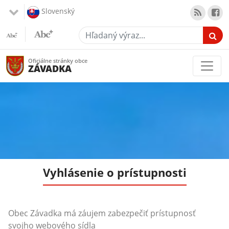
Slovenský
Hľadaný výraz...
Oficiálne stránky obce
ZÁVADKA
Vyhlásenie o prístupnosti
Obec Závadka má záujem zabezpečiť prístupnosť
svojho webového sídla