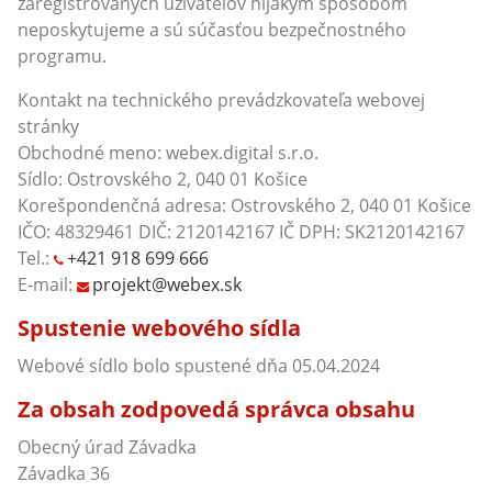
zaregistrovaných užívateľov nijakým spôsobom
neposkytujeme a sú súčasťou bezpečnostného
programu.
Kontakt na technického prevádzkovateľa webovej
stránky
Obchodné meno: webex.digital s.r.o.
Sídlo: Ostrovského 2, 040 01 Košice
Korešpondenčná adresa: Ostrovského 2, 040 01 Košice
IČO: 48329461 DIČ: 2120142167 IČ DPH: SK2120142167
Tel.:
+421 918 699 666
E-mail:
projekt@webex.sk
Spustenie webového sídla
Webové sídlo bolo spustené dňa 05.04.2024
Za obsah zodpovedá správca obsahu
Obecný úrad Závadka
Závadka 36