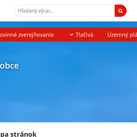
Hľadaný výraz...
ovinné zverejňovanie
Tlačivá
Územný pl
 obce
pa stránok