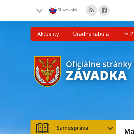
Slovenský
Aktuality
Úradná tabuľa
P
Oficiálne stránky
ZÁVADKA
Samospráva
Ma