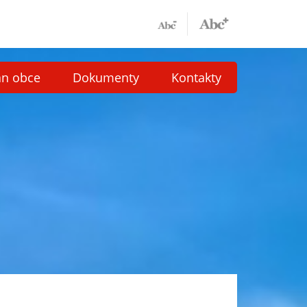
án obce
Dokumenty
Kontakty