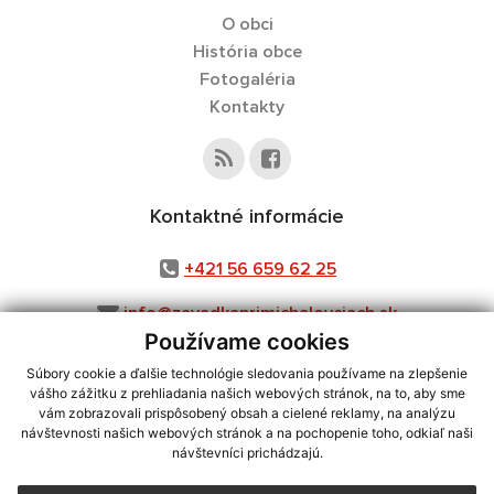
O obci
História obce
Fotogaléria
Kontakty
Kontaktné informácie
+421 56 659 62 25
info@zavadkaprimichalovciach.sk
Používame cookies
Súbory cookie a ďalšie technológie sledovania používame na zlepšenie
vášho zážitku z prehliadania našich webových stránok, na to, aby sme
využite možnosť získavania aktuálnych informácií s využitím RSS
,
vám zobrazovali prispôsobený obsah a cielené reklamy, na analýzu
CMS systém (redakčný) systém ECHELON 2,
Mapa stránok
,
web portál
,
návštevnosti našich webových stránok a na pochopenie toho, odkiaľ naši
návštevníci prichádzajú.
webhosting
,
webex.digital, s.r.o.
,
domény
,
registrácia domény
,
spoločnosť webex.digital, s.r.o.
,
technický prevádzkovateľ