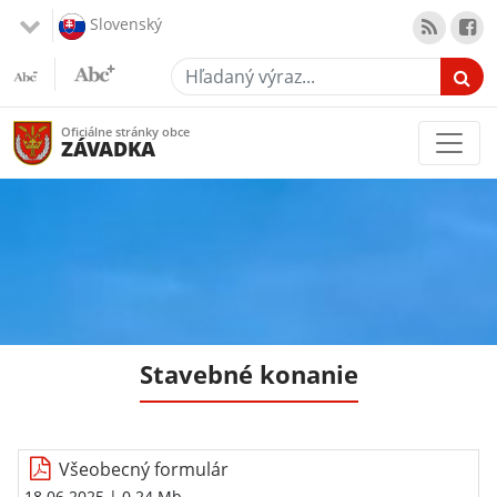
Slovenský
Hľadaný výraz...
Oficiálne stránky obce
ZÁVADKA
Stavebné konanie
Všeobecný formulár
18.06.2025
| 0.24 Mb