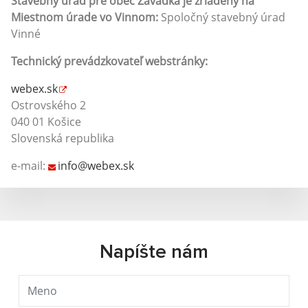
Stavebný úrad pre obec
Závadka
je zriadený na
Miestnom úrade vo Vinnom
:
Spoločný stavebný úrad
Vinné
Technický prevádzkovateľ webstránky:
webex.sk
Ostrovského 2
040 01 Košice
Slovenská republika
e-mail:
info@webex.sk
Napíšte nám