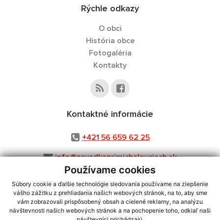
Rýchle odkazy
O obci
História obce
Fotogaléria
Kontakty
Kontaktné informácie
+421 56 659 62 25
info@zavadkaprimichalovciach.sk
Používame cookies
Súbory cookie a ďalšie technológie sledovania používame na zlepšenie
vášho zážitku z prehliadania našich webových stránok, na to, aby sme
využite možnosť získavania aktuálnych informácií s využitím RSS
,
vám zobrazovali prispôsobený obsah a cielené reklamy, na analýzu
CMS systém (redakčný) systém ECHELON 2,
Mapa stránok
,
web portál
,
návštevnosti našich webových stránok a na pochopenie toho, odkiaľ naši
návštevníci prichádzajú.