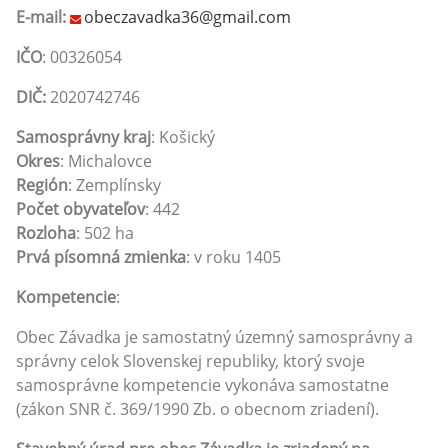
E-mail:
obeczavadka36@gmail.com
IČO
: 00326054
DIČ:
2020742746
Samosprávny kraj
: Košický
Okres
: Michalovce
Región
: Zemplínsky
Počet obyvateľov
: 442
Rozloha
: 502 ha
Prvá písomná zmienka
: v roku 1405
Kompetencie
:
Obec
Závadka
je samostatný územný samosprávny a
správny celok Slovenskej republiky, ktorý svoje
samosprávne kompetencie vykonáva samostatne
(zákon SNR č. 369/1990 Zb. o obecnom zriadení).