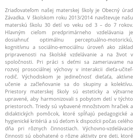
Zriaďovateľom našej materskej školy je Obecný úrad
Závadka. V školskom roku 2013/2014 navštevuje našu
materskú školu 30 detí vo veku od 3 – do 7 rokov.
Hlavným cieľom predprimárneho vzdelávania je
dosiahnuť optimálnu perceptuálno-motorickú,
kognitívnu a sociálno-emociálnu úroveň ako základ
pripravenosti na školské vzdelávanie a na život v
spoločnosti. Pri práci s deťmi sa zameriavame na
rozvoj prosociálnej výchovy v interakcii dieťa-učiteľ-
rodič. Východiskom je jedinečnosť dieťaťa, aktívne
učenie a začleňovanie sa do skupiny a kolektívu.
Priestory materskej školy sú esteticky a výtvarne
upravené, aby harmonizovali s pobytom detí v týchto
priestoroch. Triedy sú vybavené množstvom hračiek a
didaktických pomôcok, ktoré spĺňajú pedagogické a
hygienické kritériá a sú deťom k dispozícii počas celého
dňa pri rôznych činnostiach. Výchovno-vzdelávacie
činnosti sú obohatené o rôzne aktivity pre deti, ktoré