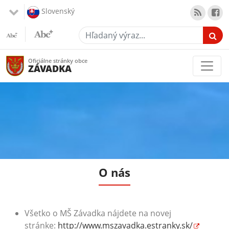
Slovenský
Hľadaný výraz...
Oficiálne stránky obce
ZÁVADKA
O nás
Všetko o MŠ Závadka nájdete na novej
stránke:
http://www.mszavadka.estranky.sk/