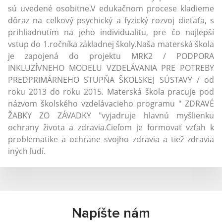
sú uvedené osobitne.V edukačnom procese kladieme
dôraz na celkový psychický a fyzický rozvoj dieťaťa, s
prihliadnutím na jeho individualitu, pre čo najlepší
vstup do 1.ročníka základnej školy.Naša materská škola
je zapojená do projektu MRK2 / PODPORA
INKLUZÍVNEHO MODELU VZDELÁVANIA PRE POTREBY
PREDPRIMÁRNEHO STUPŇA ŠKOLSKEJ SÚSTAVY / od
roku 2013 do roku 2015. Materská škola pracuje pod
názvom školského vzdelávacieho programu " ZDRAVÉ
ŽABKY ZO ZÁVADKY "vyjadruje hlavnú myšlienku
ochrany života a zdravia.Cieľom je formovať vzťah k
problematike a ochrane svojho zdravia a tiež zdravia
iných ľudí.
Napíšte nám