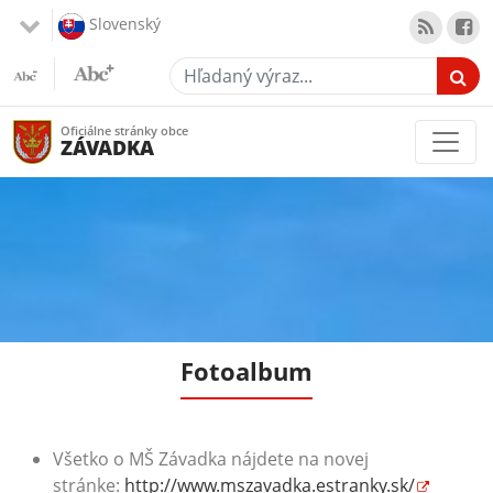
Slovenský
Hľadaný výraz...
Oficiálne stránky obce
ZÁVADKA
Fotoalbum
Všetko o MŠ Závadka nájdete na novej
stránke:
http://www.mszavadka.estranky.sk/