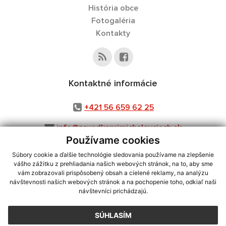
História obce
Fotogaléria
Kontakty
Kontaktné informácie
+421 56 659 62 25
info@zavadkaprimichalovciach.sk
Používame cookies
Súbory cookie a ďalšie technológie sledovania používame na zlepšenie
vášho zážitku z prehliadania našich webových stránok, na to, aby sme
využite možnosť získavania aktuálnych informácií s využitím RSS
,
vám zobrazovali prispôsobený obsah a cielené reklamy, na analýzu
návštevnosti našich webových stránok a na pochopenie toho, odkiaľ naši
CMS systém (redakčný) systém ECHELON 2,
Mapa stránok
,
web portál
,
návštevníci prichádzajú.
webhosting
,
webex.digital, s.r.o.
,
domény
,
registrácia domény
,
spoločnosť webex.digital, s.r.o.
,
technický prevádzkovateľ
SÚHLASÍM
Posledná aktualizácia:
03.08.2026