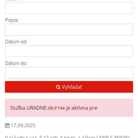
Popis:
Dátum od:
Dátum do:
Vyhľadať
Služba
URADNE.sk
nie je aktívna pre
17.09.2025
V súlade s ust. § 12 ods.4 písm. a zákona SNR č.369/90