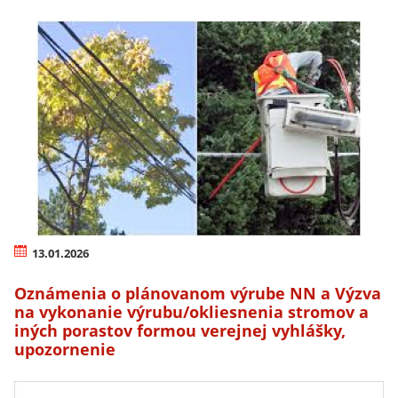
13.01.2026
Oznámenia o plánovanom výrube NN a Výzva
na vykonanie výrubu/okliesnenia stromov a
iných porastov formou verejnej vyhlášky,
upozornenie