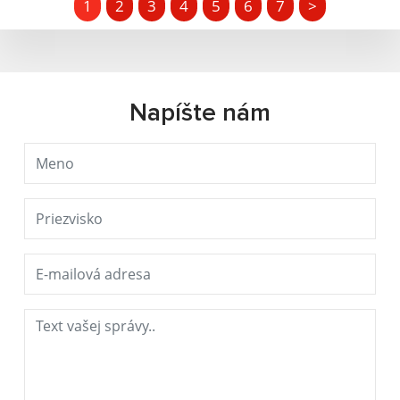
1
2
3
4
5
6
7
>
Napíšte nám