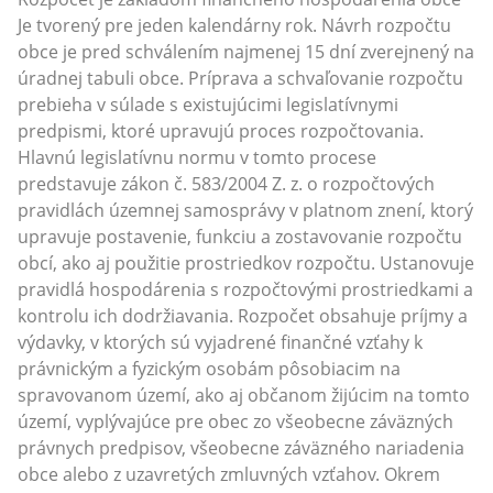
Je tvorený pre jeden kalendárny rok. Návrh rozpočtu
obce je pred schválením najmenej 15 dní zverejnený na
úradnej tabuli obce. Príprava a schvaľovanie rozpočtu
prebieha v súlade s existujúcimi legislatívnymi
predpismi, ktoré upravujú proces rozpočtovania.
Hlavnú legislatívnu normu v tomto procese
predstavuje zákon č. 583/2004 Z. z. o rozpočtových
pravidlách územnej samosprávy v platnom znení, ktorý
upravuje postavenie, funkciu a zostavovanie rozpočtu
obcí, ako aj použitie prostriedkov rozpočtu. Ustanovuje
pravidlá hospodárenia s rozpočtovými prostriedkami a
kontrolu ich dodržiavania. Rozpočet obsahuje príjmy a
výdavky, v ktorých sú vyjadrené finančné vzťahy k
právnickým a fyzickým osobám pôsobiacim na
spravovanom území, ako aj občanom žijúcim na tomto
území, vyplývajúce pre obec zo všeobecne záväzných
právnych predpisov, všeobecne záväzného nariadenia
obce alebo z uzavretých zmluvných vzťahov. Okrem