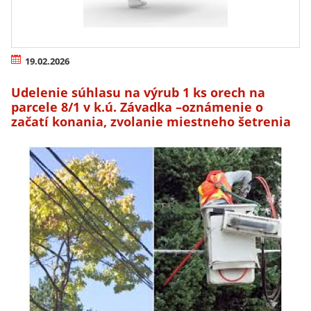
19.02.2026
Udelenie súhlasu na výrub 1 ks orech na
parcele 8/1 v k.ú. Závadka –oznámenie o
začatí konania, zvolanie miestneho šetrenia