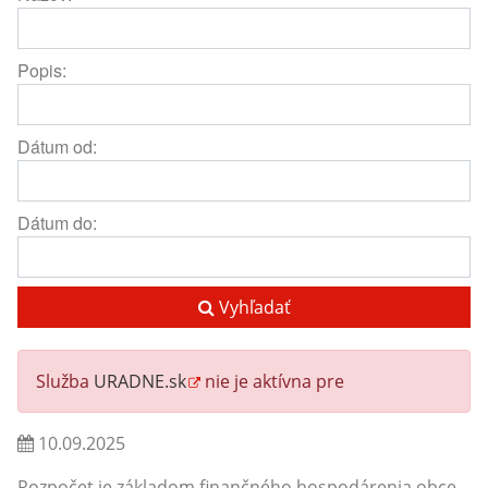
Popis:
Dátum od:
Dátum do:
Vyhľadať
Služba
URADNE.sk
nie je aktívna pre
10.09.2025
Rozpočet je základom finančného hospodárenia obce