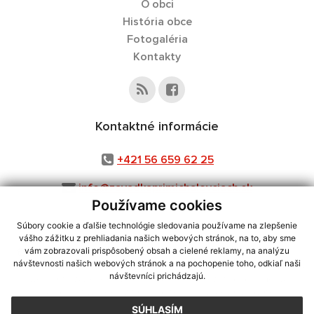
O obci
História obce
Fotogaléria
Kontakty
Kontaktné informácie
+421 56 659 62 25
info@zavadkaprimichalovciach.sk
Používame cookies
Súbory cookie a ďalšie technológie sledovania používame na zlepšenie
vášho zážitku z prehliadania našich webových stránok, na to, aby sme
využite možnosť získavania aktuálnych informácií s využitím RSS
,
vám zobrazovali prispôsobený obsah a cielené reklamy, na analýzu
návštevnosti našich webových stránok a na pochopenie toho, odkiaľ naši
CMS systém (redakčný) systém ECHELON 2,
Mapa stránok
,
web portál
,
návštevníci prichádzajú.
webhosting
,
webex.digital, s.r.o.
,
domény
,
registrácia domény
,
spoločnosť webex.digital, s.r.o.
,
technický prevádzkovateľ
SÚHLASÍM