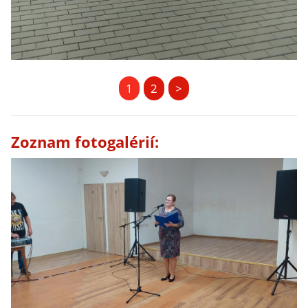
1
2
>
Zoznam fotogalérií: