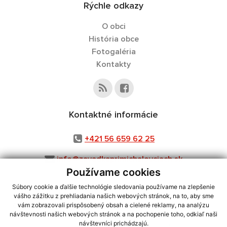
Rýchle odkazy
O obci
História obce
Fotogaléria
Kontakty
Kontaktné informácie
+421 56 659 62 25
info@zavadkaprimichalovciach.sk
Používame cookies
Súbory cookie a ďalšie technológie sledovania používame na zlepšenie
vášho zážitku z prehliadania našich webových stránok, na to, aby sme
využite možnosť získavania aktuálnych informácií s využitím RSS
,
vám zobrazovali prispôsobený obsah a cielené reklamy, na analýzu
CMS systém (redakčný) systém ECHELON 2,
Mapa stránok
,
web portál
,
návštevnosti našich webových stránok a na pochopenie toho, odkiaľ naši
návštevníci prichádzajú.
webhosting
,
webex.digital, s.r.o.
,
domény
,
registrácia domény
,