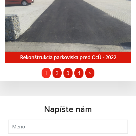
Rekonštrukcia parkoviska pred OcÚ - 2022
1
2
3
4
>
Napíšte nám