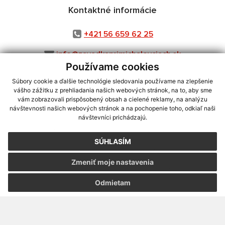
Kontaktné informácie
+421 56 659 62 25
info@zavadkaprimichalovciach.sk
Používame cookies
Súbory cookie a ďalšie technológie sledovania používame na zlepšenie
vášho zážitku z prehliadania našich webových stránok, na to, aby sme
využite možnosť získavania aktuálnych informácií s využitím RSS
,
vám zobrazovali prispôsobený obsah a cielené reklamy, na analýzu
návštevnosti našich webových stránok a na pochopenie toho, odkiaľ naši
CMS systém (redakčný) systém ECHELON 2,
Mapa stránok
,
web portál
,
návštevníci prichádzajú.
webhosting
,
webex.digital, s.r.o.
,
domény
,
registrácia domény
,
spoločnosť webex.digital, s.r.o.
,
technický prevádzkovateľ
SÚHLASÍM
Posledná aktualizácia:
03.08.2026
Zmeniť moje nastavenia
Vytlačiť stránku
|
Vyhlásenie o prístupnosti
Autorské práva
|
Cookies
Odmietam
webdesign
|