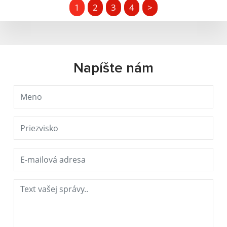
1
2
3
4
>
Napíšte nám