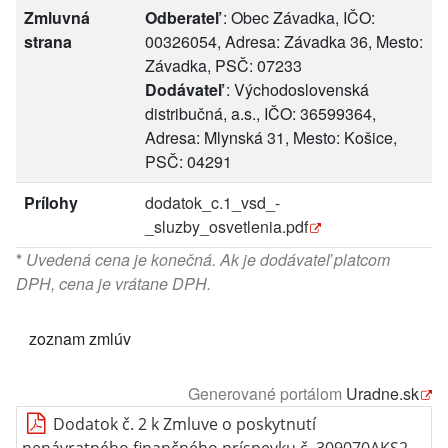
Zmluvná
Odberateľ
: Obec Závadka, IČO:
strana
00326054, Adresa: Závadka 36, Mesto:
Závadka, PSČ: 07233
Dodávateľ
: Východoslovenská
distribučná, a.s., IČO: 36599364,
Adresa: Mlynská 31, Mesto: Košice,
PSČ: 04291
Prílohy
dodatok_c.1_vsd_-
_sluzby_osvetlenia.pdf
*
Uvedená cena je konečná. Ak je dodávateľ platcom
DPH, cena je vrátane DPH.
zoznam zmlúv
Generované portálom
Uradne.sk
Dodatok č. 2 k Zmluve o poskytnutí