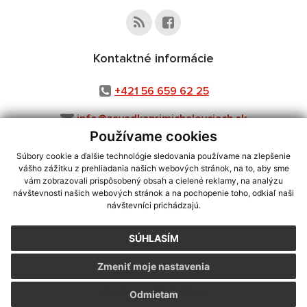
Kontaktné informácie
+421 56 659 62 25
info@zavadkaprimichalovciach.sk
Používame cookies
Súbory cookie a ďalšie technológie sledovania používame na zlepšenie
vášho zážitku z prehliadania našich webových stránok, na to, aby sme
využite možnosť získavania aktuálnych informácií s využitím RSS
,
vám zobrazovali prispôsobený obsah a cielené reklamy, na analýzu
CMS systém (redakčný) systém ECHELON 2,
Mapa stránok
,
web portál
,
návštevnosti našich webových stránok a na pochopenie toho, odkiaľ naši
návštevníci prichádzajú.
webhosting
,
webex.digital, s.r.o.
,
domény
,
registrácia domény
,
spoločnosť webex.digital, s.r.o.
,
technický prevádzkovateľ
SÚHLASÍM
Posledná aktualizácia:
03.08.2026
Zmeniť moje nastavenia
Vytlačiť stránku
|
Vyhlásenie o prístupnosti
Autorské práva
|
Cookies
Odmietam